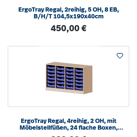
ErgoTray Regal, 2reihig, 5 OH, 8 EB,
B/H/T 104,5x190x40cm
Regulärer Preis:
450,00 €
ErgoTray Regal, 4reihig, 2 OH, mit
Möbelstellfüßen, 24 flache Boxen,
B/H/T 138,7x82x40cm