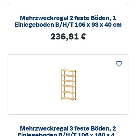
Mehrzweckregal 2 feste Böden, 1
Einlegeboden B/H/T 106 x 93 x 40 cm
Regulärer Preis:
236,81 €
Mehrzweckregal 3 feste Böden, 2
Einlegeboden B/H/T 106 x 180 x 40