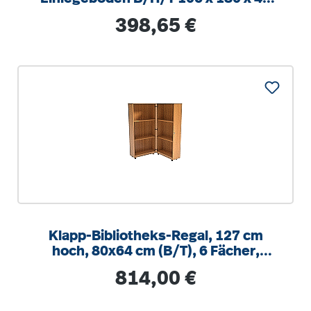
cm
Regulärer Preis:
398,65 €
Klapp-Bibliotheks-Regal, 127 cm
hoch, 80x64 cm (B/T), 6 Fächer,
abschließbar
Regulärer Preis:
814,00 €