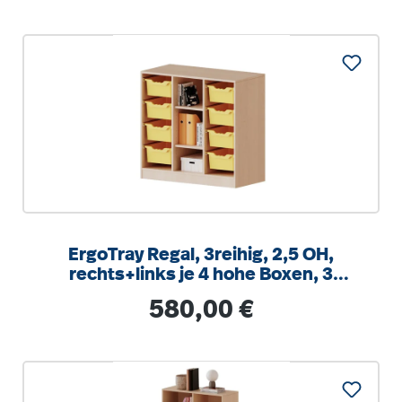
ErgoTray Regal, 3reihig, 2,5 OH,
rechts+links je 4 hohe Boxen, 3
Fächer mittig,
Regulärer Preis:
580,00 €
B/H/T104,5x100x40cm