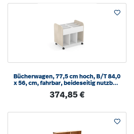
Bücherwagen, 77,5 cm hoch, B/T 84,0
x 56, cm, fahrbar, beideseitig nutzbar,
Seitenblende Holzdekor
Regulärer Preis:
374,85 €