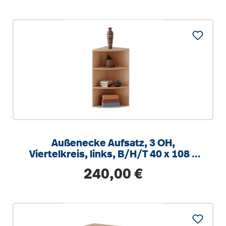
Außenecke Aufsatz, 3 OH,
Viertelkreis, links, B/H/T 40 x 108 x
40cm
Regulärer Preis:
240,00 €