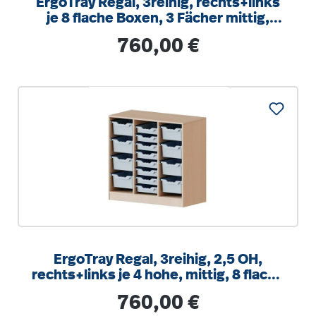
ErgoTray Regal, 3reihig, rechts+links
je 8 flache Boxen, 3 Fächer mittig,
B/H/T 104,5x100x40cm
Regulärer Preis:
760,00 €
ErgoTray Regal, 3reihig, 2,5 OH,
rechts+links je 4 hohe, mittig, 8 flache
Boxen, B/H/T104,5x100x40cm
Regulärer Preis:
760,00 €