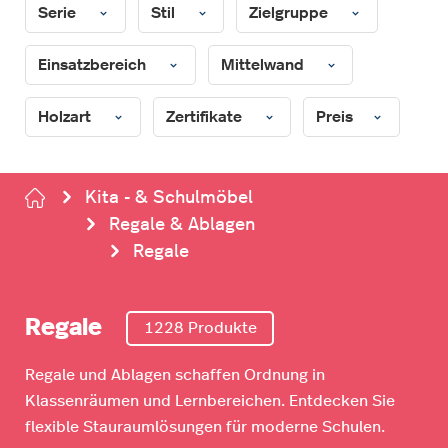
Serie
Stil
Zielgruppe
Einsatzbereich
Mittelwand
Holzart
Zertifikate
Preis
Kita - & Schulmöbel
Regale & Ablagen
Regale
Regale
1228 Produkte
Regale und Ablagen schaffen Ordnung in
Klassenräumen und Lernbereichen. Entdecken Sie
flexible Stauraumlösungen für moderne Schulen.