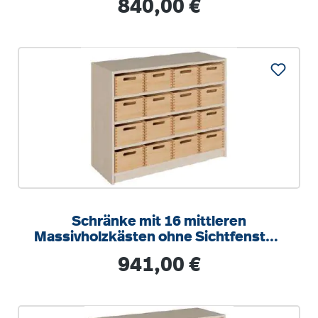
Regulärer Preis:
840,00 €
Schränke mit 16 mittleren
Massivholzkästen ohne Sichtfenster,
mit Schonböden
Regulärer Preis:
941,00 €