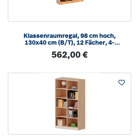
Klassenraumregal, 98 cm hoch,
130x40 cm (B/T), 12 Fächer, 4-
spaltig, 3 Mittelwände, 8 verstellbare
Regulärer Preis:
562,00 €