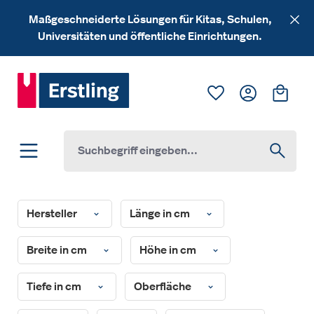
Zum Hauptinhalt springen
Maßgeschneiderte Lösungen für Kitas, Schulen,
Universitäten und öffentliche Einrichtungen.
Du hast 0 Produk
Ware
Hersteller
Länge in cm
Breite in cm
Höhe in cm
Tiefe in cm
Oberfläche