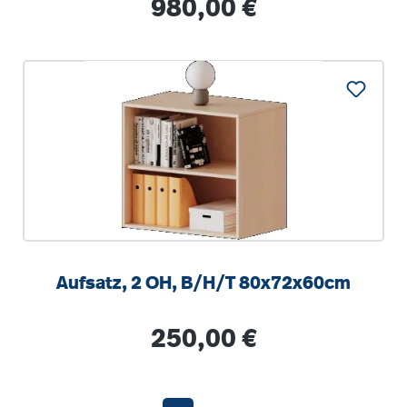
Regulärer Preis:
980,00 €
Aufsatz, 2 OH, B/H/T 80x72x60cm
Regulärer Preis:
250,00 €