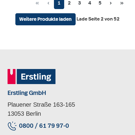
Seite
Seite
Seite
Seite
Seite
1
2
3
4
5
Lade Seite 2 von 52
Weitere Produkte laden
Erstling GmbH
Plauener Straße 163-165
13053 Berlin
0800 / 61 79 97-0