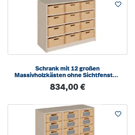
Schrank mit 12 großen
Massivholzkästen ohne Sichtfenster,
Kästen mit Schonboden
Regulärer Preis:
834,00 €