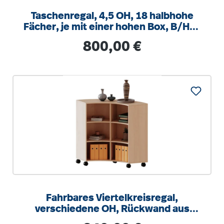
Taschenregal, 4,5 OH, 18 halbhohe
Fächer, je mit einer hohen Box, B/H/T
104,5x172x40cm
Regulärer Preis:
800,00 €
Fahrbares Viertelkreisregal,
verschiedene OH, Rückwand aus
Plexiglas, B/H/T 139,6x118x40cm