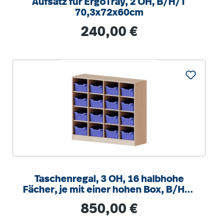
Aufsatz für ErgoTray, 2 OH, B/H/T
70,3x72x60cm
Regulärer Preis:
240,00 €
Taschenregal, 3 OH, 16 halbhohe
Fächer, je mit einer hohen Box, B/H/T
138,7x118x50cm
Regulärer Preis:
850,00 €