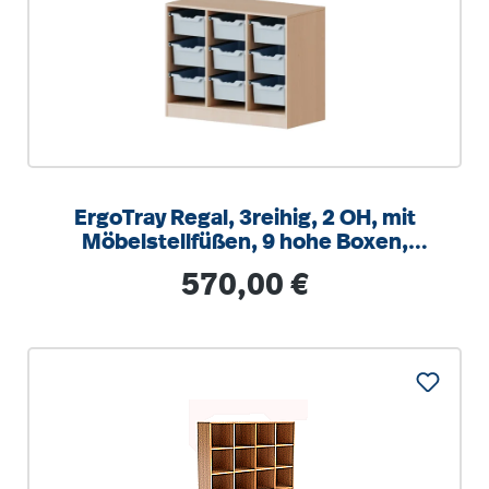
ErgoTray Regal, 3reihig, 2 OH, mit
Möbelstellfüßen, 9 hohe Boxen,
B/H/T 104,5x82x40cm
Regulärer Preis:
570,00 €