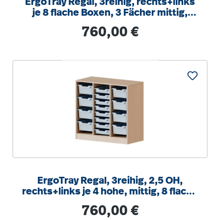
ErgoTray Regal, 3reihig, rechts+links
je 8 flache Boxen, 3 Fächer mittig,
B/H/T 104,5x100x40cm
Regulärer Preis:
760,00 €
ErgoTray Regal, 3reihig, 2,5 OH,
rechts+links je 4 hohe, mittig, 8 flache
Boxen, B/H/T104,5x100x40cm
Regulärer Preis:
760,00 €