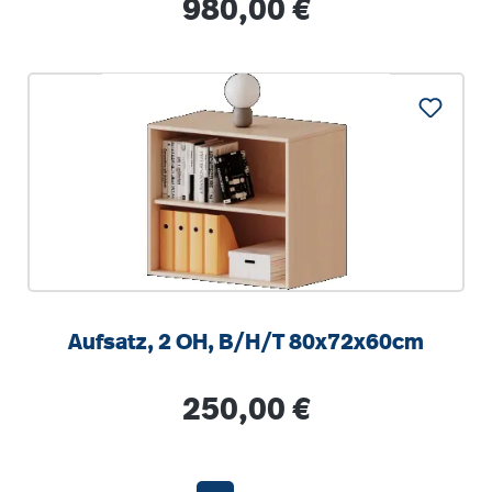
Regulärer Preis:
980,00 €
Aufsatz, 2 OH, B/H/T 80x72x60cm
Regulärer Preis:
250,00 €