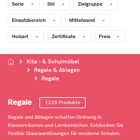
Serie
Stil
Zielgruppe
Einsatzbereich
Mittelwand
Holzart
Zertifikate
Preis
Kita - & Schulmöbel
Regale & Ablagen
Regale
Regale
1228 Produkte
Regale und Ablagen schaffen Ordnung in
Klassenräumen und Lernbereichen. Entdecken Sie
flexible Stauraumlösungen für moderne Schulen.