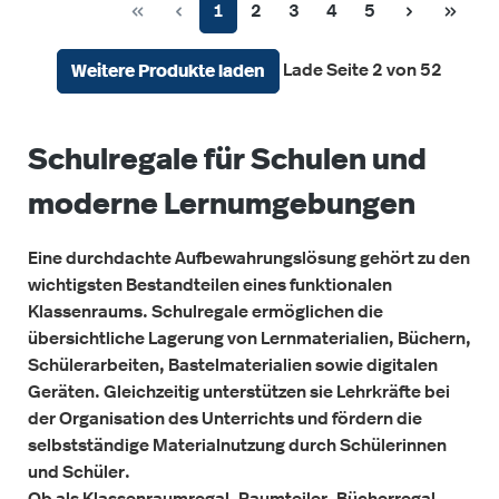
Seite
Seite
Seite
Seite
Seite
1
2
3
4
5
Lade Seite 2 von 52
Weitere Produkte laden
Schulregale für Schulen und
moderne Lernumgebungen
Eine durchdachte Aufbewahrungslösung gehört zu den
wichtigsten Bestandteilen eines funktionalen
Klassenraums. Schulregale ermöglichen die
übersichtliche Lagerung von Lernmaterialien, Büchern,
Schülerarbeiten, Bastelmaterialien sowie digitalen
Geräten. Gleichzeitig unterstützen sie Lehrkräfte bei
der Organisation des Unterrichts und fördern die
selbstständige Materialnutzung durch Schülerinnen
und Schüler.
Ob als Klassenraumregal, Raumteiler, Bücherregal