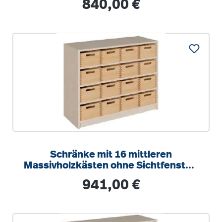
Regulärer Preis:
840,00 €
Schränke mit 16 mittleren
Massivholzkästen ohne Sichtfenster,
mit Schonböden
Regulärer Preis:
941,00 €