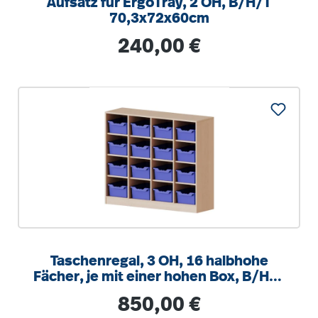
Aufsatz für ErgoTray, 2 OH, B/H/T
70,3x72x60cm
Regulärer Preis:
240,00 €
Taschenregal, 3 OH, 16 halbhohe
Fächer, je mit einer hohen Box, B/H/T
138,7x118x50cm
Regulärer Preis:
850,00 €