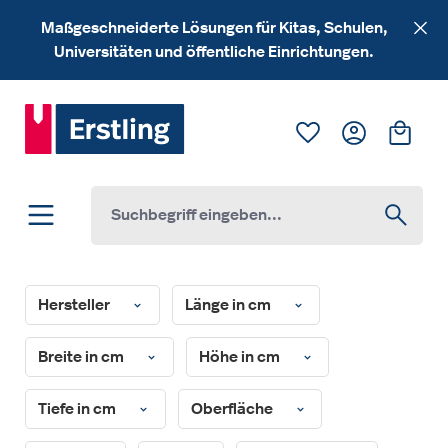
Zum Hauptinhalt springen
Maßgeschneiderte Lösungen für Kitas, Schulen,
Universitäten und öffentliche Einrichtungen.
Du hast 0 Produk
Ware
Hersteller
Länge in cm
Breite in cm
Höhe in cm
Tiefe in cm
Oberfläche