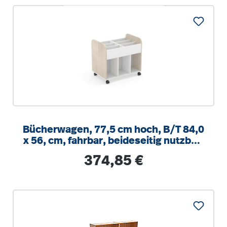
Bücherwagen, 77,5 cm hoch, B/T 84,0
x 56, cm, fahrbar, beideseitig nutzbar,
Seitenblende Holzdekor
Regulärer Preis:
374,85 €