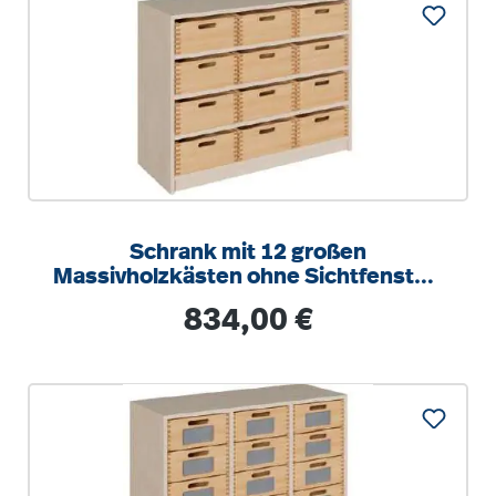
Schrank mit 12 großen
Massivholzkästen ohne Sichtfenster,
Kästen mit Schonboden
Regulärer Preis:
834,00 €