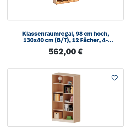
Klassenraumregal, 98 cm hoch,
130x40 cm (B/T), 12 Fächer, 4-
spaltig, 3 Mittelwände, 8 verstellbare
Regulärer Preis:
562,00 €