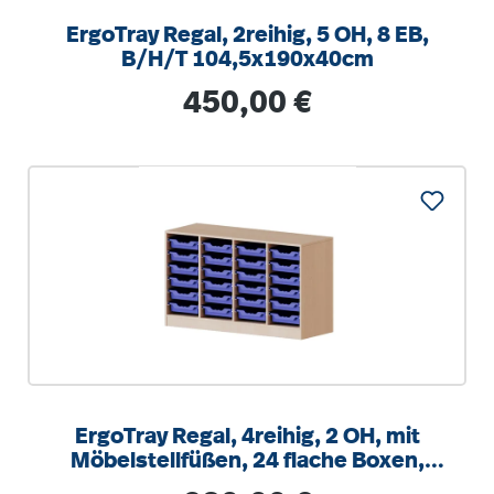
ErgoTray Regal, 2reihig, 5 OH, 8 EB,
B/H/T 104,5x190x40cm
Regulärer Preis:
450,00 €
ErgoTray Regal, 4reihig, 2 OH, mit
Möbelstellfüßen, 24 flache Boxen,
B/H/T 138,7x82x40cm