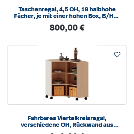
Taschenregal, 4,5 OH, 18 halbhohe
Fächer, je mit einer hohen Box, B/H/T
104,5x172x40cm
Regulärer Preis:
800,00 €
Fahrbares Viertelkreisregal,
verschiedene OH, Rückwand aus
Plexiglas, B/H/T 139,6x118x40cm