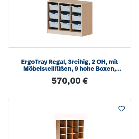
ErgoTray Regal, 3reihig, 2 OH, mit
Möbelstellfüßen, 9 hohe Boxen,
B/H/T 104,5x82x40cm
Regulärer Preis:
570,00 €