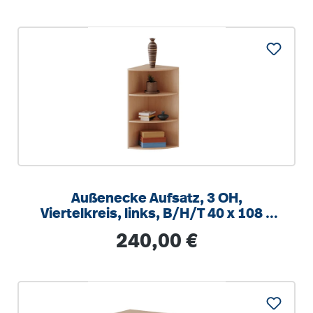
Außenecke Aufsatz, 3 OH,
Viertelkreis, links, B/H/T 40 x 108 x
40cm
Regulärer Preis:
240,00 €