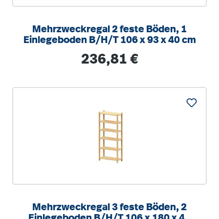
Mehrzweckregal 2 feste Böden, 1
Einlegeboden B/H/T 106 x 93 x 40 cm
Regulärer Preis:
236,81 €
Mehrzweckregal 3 feste Böden, 2
Einlegeboden B/H/T 106 x 180 x 40