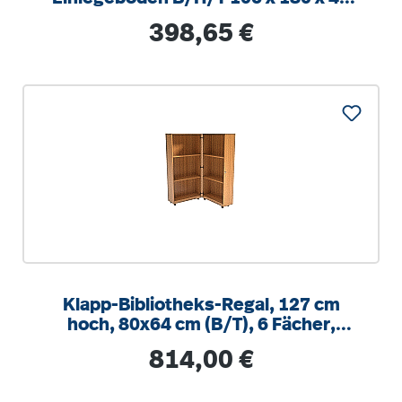
cm
Regulärer Preis:
398,65 €
Klapp-Bibliotheks-Regal, 127 cm
hoch, 80x64 cm (B/T), 6 Fächer,
abschließbar
Regulärer Preis:
814,00 €