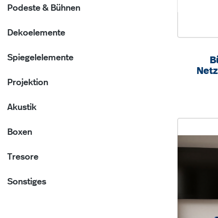
Podeste & Bühnen
Dekoelemente
Spiegelelemente
B
Netz
Sy
Projektion
Sit
Akustik
Boxen
Tresore
Sonstiges