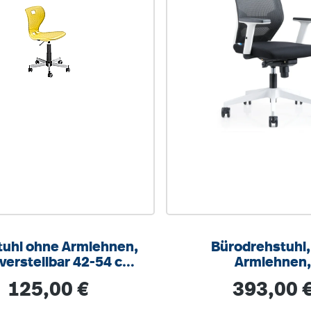
tuhl ohne Armlehnen,
Bürodrehstuhl,
erstellbar 42-54 cm,
Armlehnen
reuz Stahl RAL 9006
höhenverstellb
Regulärer Preis:
Regulärer Prei
125,00 €
393,00 
Wippmechan