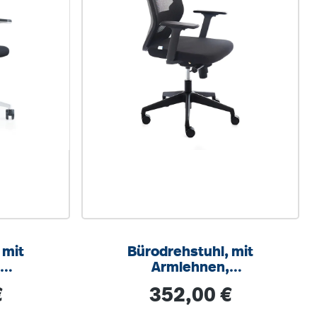
 mit
Bürodrehstuhl, mit
,
Armlehnen,
ar,
höhenverstellbar,
s:
Regulärer Preis:
€
352,00 €
ik
Wippmechanik