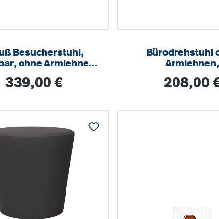
uß Besucherstuhl,
Bürodrehstuhl 
bar, ohne Armlehnen,
Armlehnen
Teflongleiter
höhenverstellbar 
Regulärer Preis:
Regulärer Prei
339,00 €
208,00 