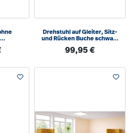
ohne
Drehstuhl auf Gleiter, Sitz-
,
und Rücken Buche schwarz
42-55 cm
verstellbar, Gasfeder,
s:
Regulärer Preis:
€
99,95 €
Neigungsverstellbar