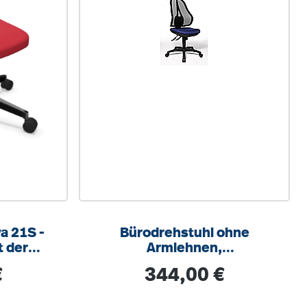
a 21S -
Bürodrehstuhl ohne
t der
Armlehnen,
lstert,
höhenverstellbar 43-51 cm
s:
Regulärer Preis:
€
344,00 €
off