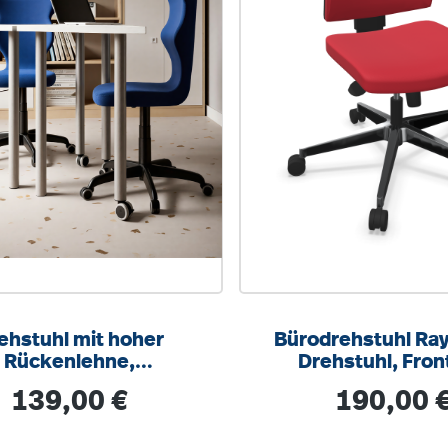
ehstuhl mit hoher
Bürodrehstuhl Ray
Rückenlehne,
Drehstuhl, Fron
henverstellbar mit
Rückenlehne gepo
Regulärer Preis:
Regulärer Prei
139,00 €
190,00 
eder, ergonomische
hinten Kunstst
unststoffschale