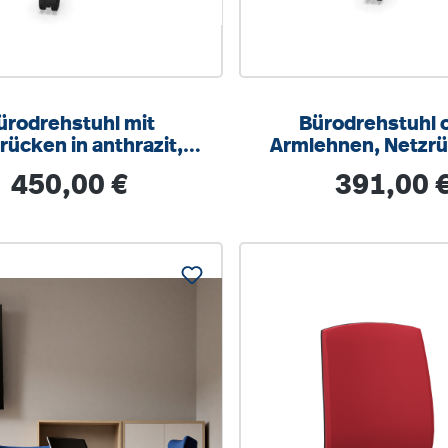
ürodrehstuhl mit
Bürodrehstuhl 
rücken in anthrazit,
Armlehnen, Netzrü
nchronmechanik,
anthrazit,
Regulärer Preis:
Regulärer Prei
450,00 €
391,00 
ztiefeneinstellung
Synchronmecha
Sitztiefeneinste