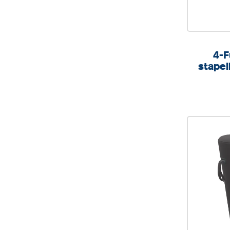
4-F
stapel