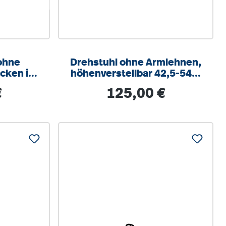
ohne
Drehstuhl ohne Armlehnen,
cken in
höhenverstellbar 42,5-54,0
cm, Drehkreuz verchromt
s:
Regulärer Preis:
€
125,00 €
nik,
llung