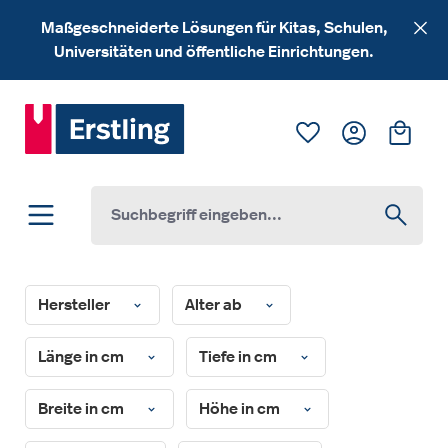
Zum Hauptinhalt springen
Maßgeschneiderte Lösungen für Kitas, Schulen,
Universitäten und öffentliche Einrichtungen.
Du hast 0 Produk
Ware
Hersteller
Alter ab
Länge in cm
Tiefe in cm
Breite in cm
Höhe in cm