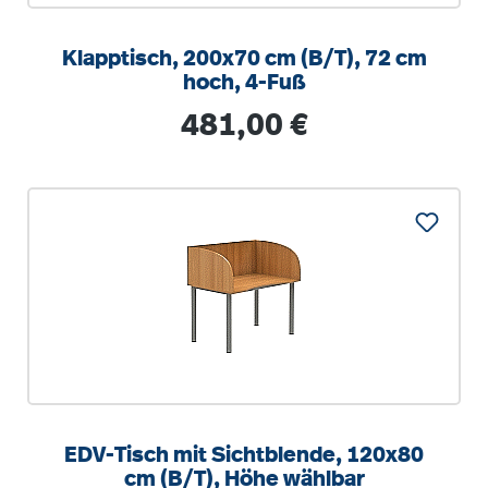
Klapptisch, 200x70 cm (B/T), 72 cm
hoch, 4-Fuß
Regulärer Preis:
481,00 €
EDV-Tisch mit Sichtblende, 120x80
cm (B/T), Höhe wählbar