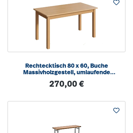
Rechtecktisch 80 x 60, Buche
Massivholzgestell, umlaufende
gerade Zarge
Regulärer Preis:
270,00 €