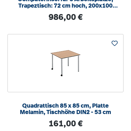
Trapeztisch: 72 cm hoch, 200x100
(B/T)
Regulärer Preis:
986,00 €
Quadrattisch 85 x 85 cm, Platte
Melamin, Tischhöhe DIN2 - 53 cm
Regulärer Preis:
161,00 €