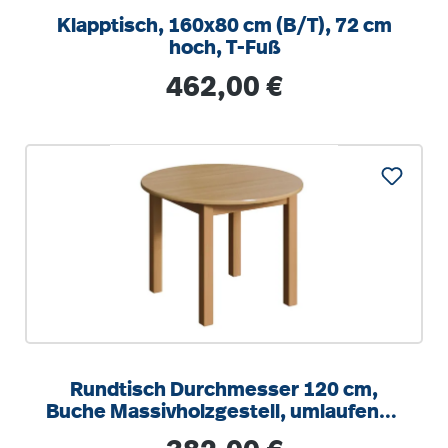
Klapptisch, 160x80 cm (B/T), 72 cm
hoch, T-Fuß
Regulärer Preis:
462,00 €
Rundtisch Durchmesser 120 cm,
Buche Massivholzgestell, umlaufende
gerade Zarge
Regulärer Preis: