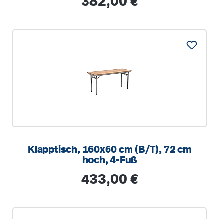
382,00 €
Klapptisch, 160x60 cm (B/T), 72 cm
hoch, 4-Fuß
Regulärer Preis:
433,00 €