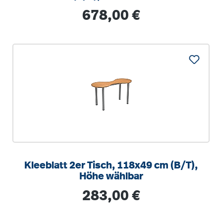
Regulärer Preis:
678,00 €
Kleeblatt 2er Tisch, 118x49 cm (B/T),
Höhe wählbar
Regulärer Preis:
283,00 €