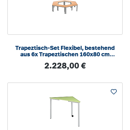
Trapeztisch-Set Flexibel, bestehend
aus 6x Trapeztischen 160x80 cm
(B/T), 72 cm hoch
Regulärer Preis:
2.228,00 €