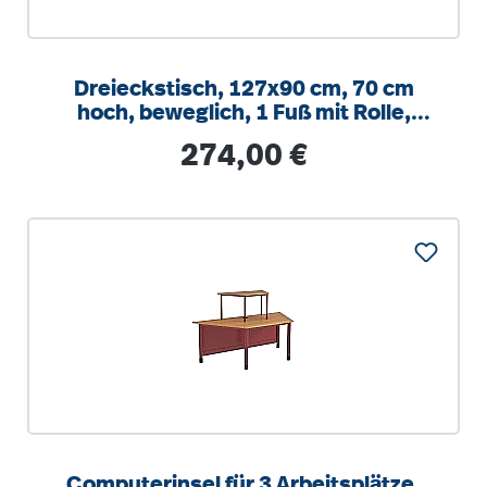
Dreieckstisch, 127x90 cm, 70 cm
hoch, beweglich, 1 Fuß mit Rolle,
Schiene für Schub
Regulärer Preis:
274,00 €
Computerinsel für 3 Arbeitsplätze,