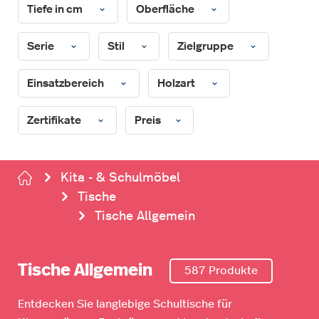
Tiefe in cm
Oberfläche
Serie
Stil
Zielgruppe
Einsatzbereich
Holzart
Zertifikate
Preis
Kita - & Schulmöbel
Tische
Tische Allgemein
Tische Allgemein
587 Produkte
Entdecken Sie langlebige Schultische für