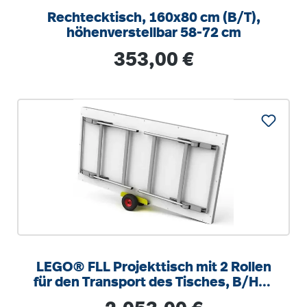
Rechtecktisch, 160x80 cm (B/T),
höhenverstellbar 58-72 cm
Regulärer Preis:
353,00 €
LEGO® FLL Projekttisch mit 2 Rollen
für den Transport des Tisches, B/H/T
243x 94x 123cm in Gebrauch
Regulärer Preis: