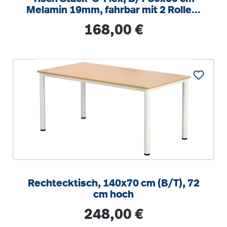
Melamin 19mm, fahrbar mit 2 Rollen,
stapelbar
Regulärer Preis:
168,00 €
Rechtecktisch, 140x70 cm (B/T), 72
cm hoch
Regulärer Preis:
248,00 €