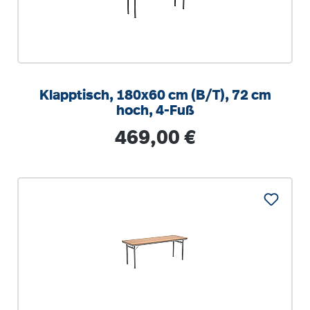
Klapptisch, 180x60 cm (B/T), 72 cm
hoch, 4-Fuß
Regulärer Preis:
469,00 €