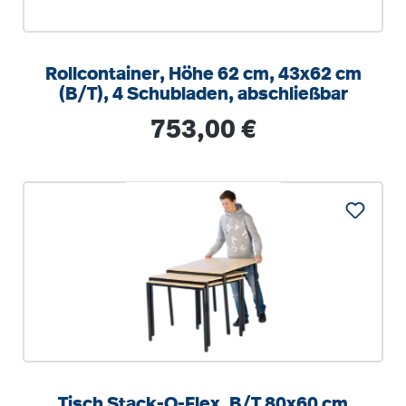
Rollcontainer, Höhe 62 cm, 43x62 cm
(B/T), 4 Schubladen, abschließbar
Regulärer Preis:
753,00 €
Tisch Stack-O-Flex, B/T 80x60 cm