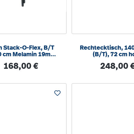
h Stack-O-Flex, B/T
Rechtecktisch, 14
0 cm Melamin 19mm,
(B/T), 72 cm h
hrbar mit 2 Rollen,
Regulärer Preis:
Regulärer Prei
168,00 €
248,00 
stapelbar