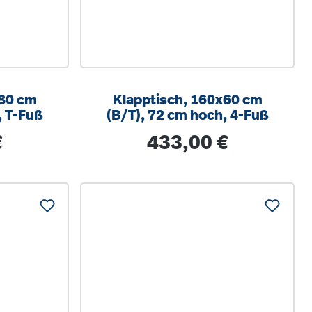
x80 cm
Klapptisch, 160x60 cm
, T-Fuß
(B/T), 72 cm hoch, 4-Fuß
s:
Regulärer Preis:
€
433,00 €