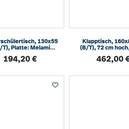
schülertisch, 130x55
Klapptisch, 160
/T), Platte: Melamin,
(B/T), 72 cm hoch
ABS-Kante,
Regulärer Preis:
Regulärer Prei
194,20 €
462,00 
öhenverstellbar