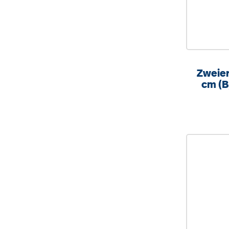
Zweier
cm (B
h