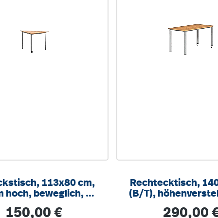
ckstisch, 113x80 cm,
Rechtecktisch, 14
m hoch, beweglich, 1
(B/T), höhenverstel
Fuß mit Rolle
72 cm, fahrb
Regulärer Preis:
Regulärer Prei
150,00 €
290,00 