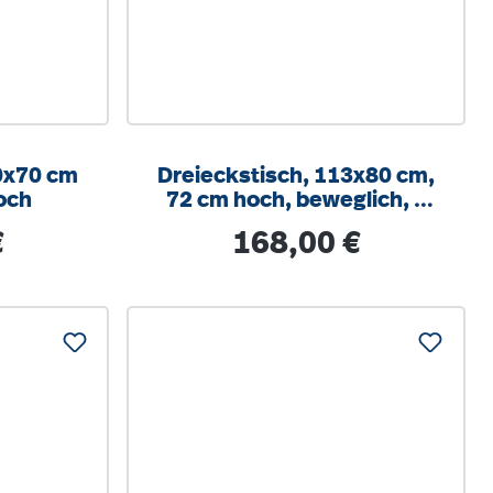
0x70 cm
Dreieckstisch, 113x80 cm,
och
72 cm hoch, beweglich, 1
Fuß mit Rolle
s:
Regulärer Preis:
€
168,00 €