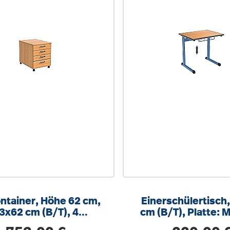
ontainer, Höhe 62 cm,
Einerschülertisch
3x62 cm (B/T), 4
cm (B/T), Platte: 
laden, abschließbar
PU-Kante, höhenver
Regulärer Preis:
Regulärer Prei