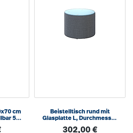
0x70 cm
Beistelltisch rund mit
lbar 58-
Glasplatte L, Durchmesser
ar
41 cm, Höhe 40 cm
s:
Regulärer Preis:
€
302,00 €