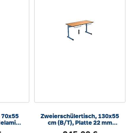
, 70x55
Zweierschülertisch, 130x55
Melamin
cm (B/T), Platte 22 mm
stellbar
Melamin PU-Kante,
s:
Regulärer Preis: