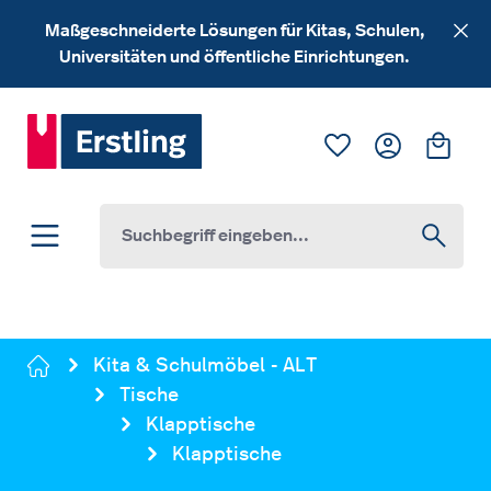
Zum Hauptinhalt springen
Maßgeschneiderte Lösungen für Kitas, Schulen,
Universitäten und öffentliche Einrichtungen.
Du hast 0 Produk
Ware
Kita & Schulmöbel - ALT
Tische
Klapptische
Klapptische