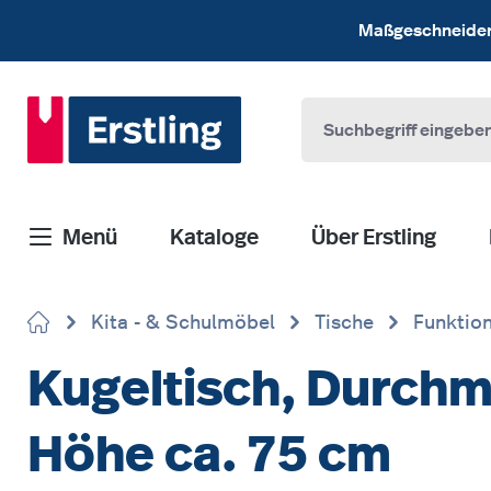
 Hauptinhalt springen
Zur Suche springen
Zur Hauptnavigation springen
Maßgeschneiderte
Menü
Kataloge
Über Erstling
Kita - & Schulmöbel
Tische
Funktion
Kugeltisch, Durchme
Höhe ca. 75 cm