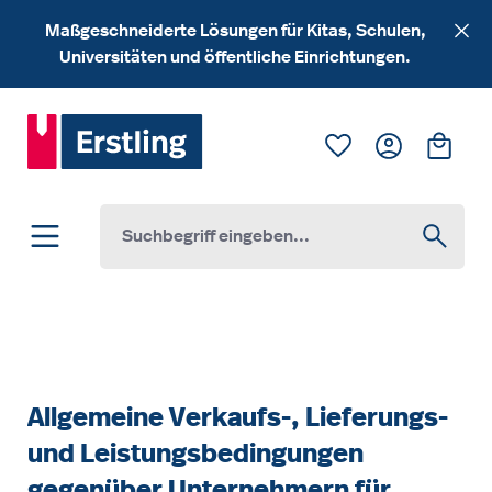
Zum Hauptinhalt springen
Maßgeschneiderte Lösungen für Kitas, Schulen,
Universitäten und öffentliche Einrichtungen.
Du hast 0 Produk
Ware
Allgemeine Verkaufs-, Lieferungs-
und Leistungsbedingungen
gegenüber Unternehmern für