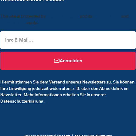
This site is protected by
Friendly Captcha
and its
Privacy Policy
and
Terms of Use
apply.
Anmelden
Hiermit stimmen Sie dem Versand unseres Newsletters zu. Sie können
Ihre Einwilligung jederzeit widerrufen, z. B. über den Abmeldelink im
Newsletter. Mehr Informationen erhalten Sie in unserer
Datenschutzerklärung
.
Versandkostenfrei ab 119€ |
Mo-Fr 7:00-17:00 Uhr