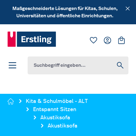
Zum Hauptinhalt springen
Maßgeschneiderte Lösungen für Kitas, Schulen,
Universitäten und öffentliche Einrichtungen.
Du hast 0 Produk
Ware
Kita & Schulmöbel - ALT
Entspannt Sitzen
Akustiksofa
Akustiksofa