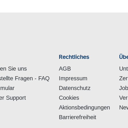
Rechtliches
Übe
hen Sie uns
AGB
Un
stellte Fragen - FAQ
Impressum
Zer
rmular
Datenschutz
Job
er Support
Cookies
Ver
Aktionsbedingungen
New
Barrierefreiheit