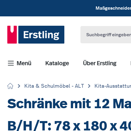
 Hauptinhalt springen
Zur Suche springen
Zur Hauptnavigation springen
Maßgeschneiderte
Menü
Kataloge
Über Erstling
Kita & Schulmöbel - ALT
Kita-Ausstattu
Schränke mit 12 Ma
B/H/T: 78 x 180 x 