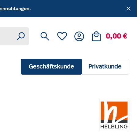
Einrichtungen.
Du hast 0 Produkte auf dem Me
Ware
0,00 €
Geschäftskunde
Privatkunde