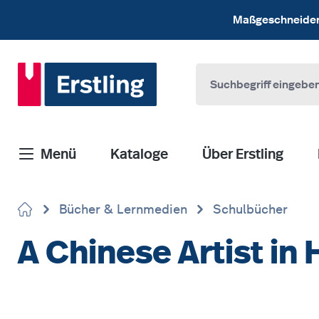
 Hauptinhalt springen
Zur Suche springen
Zur Hauptnavigation springen
Maßgeschneiderte
Menü
Kataloge
Über Erstling
Bücher & Lernmedien
Schulbücher
A Chinese Artist in