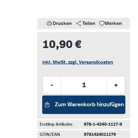
Drucken
Teilen
Merken
10,90 €
inkl. MwSt. zzgl. Versandkosten
Produkt Anzahl: Gib den gew
-
+
Zum Warenkorb hinzufügen
Erstling-Artikelnr.
978-1-4240-1117-9
GTIN/EAN
9781424011179