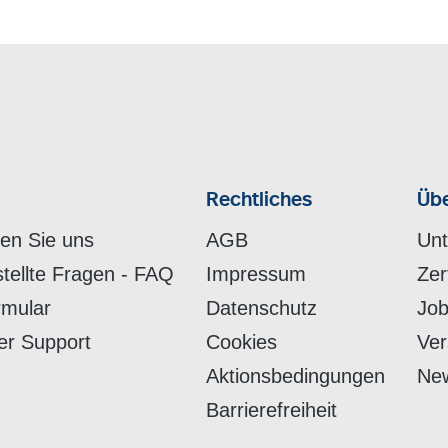
Rechtliches
Übe
hen Sie uns
AGB
Un
stellte Fragen - FAQ
Impressum
Zer
rmular
Datenschutz
Job
er Support
Cookies
Ver
Aktionsbedingungen
New
Barrierefreiheit