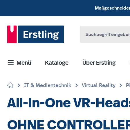
 Hauptinhalt springen
Zur Suche springen
Zur Hauptnavigation springen
Maßgeschneiderte
Menü
Kataloge
Über Erstling
IT & Medientechnik
Virtual Reality
P
All-In-One VR-Head
OHNE CONTROLLE