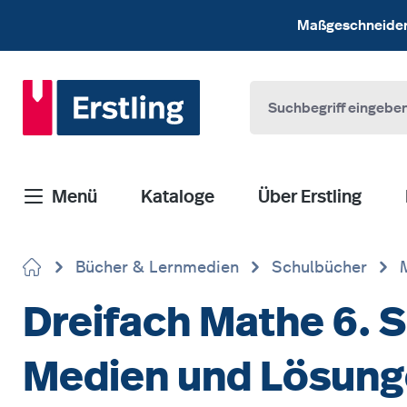
 Hauptinhalt springen
Zur Suche springen
Zur Hauptnavigation springen
Maßgeschneiderte
Menü
Kataloge
Über Erstling
Bücher & Lernmedien
Schulbücher
Dreifach Mathe 6. S
Medien und Lösun