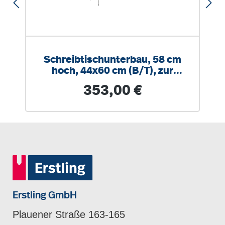
Schreibtischunterbau, 58 cm
hoch, 44x60 cm (B/T), zur
Montage rechts
Regulärer Preis:
353,00 €
Erstling GmbH
Plauener Straße 163-165