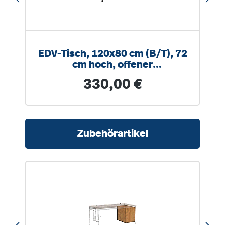
EDV-Tisch, 120x80 cm (B/T), 72
cm hoch, offener
Blechkabelkanal
Regulärer Preis:
330,00 €
Produktgalerie überspringen
Zubehörartikel