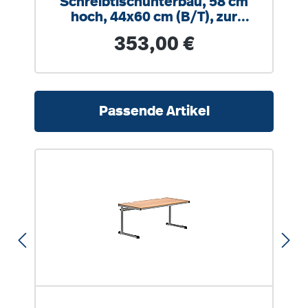
Schreibtischunterbau, 58 cm
hoch, 44x60 cm (B/T), zur
Montage rechts
Regulärer Preis:
353,00 €
Produktgalerie überspringen
Passende Artikel