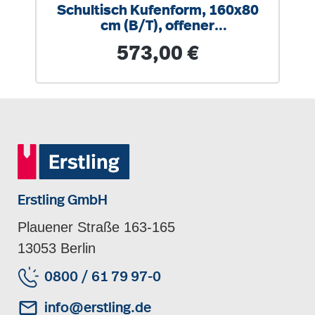
Schultisch Kufenform, 160x80
cm (B/T), offener
Blechkabelkanal, Tischbeine
Regulärer Preis:
573,00 €
Ovalrohr
Erstling GmbH
Plauener Straße 163-165
13053 Berlin
0800 / 61 79 97-0
info@erstling.de