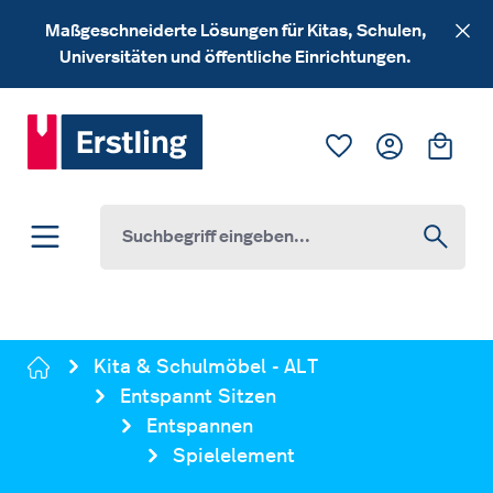
Zum Hauptinhalt springen
Maßgeschneiderte Lösungen für Kitas, Schulen,
Universitäten und öffentliche Einrichtungen.
Du hast 0 Produk
Ware
Kita & Schulmöbel - ALT
Entspannt Sitzen
Entspannen
Spielelement