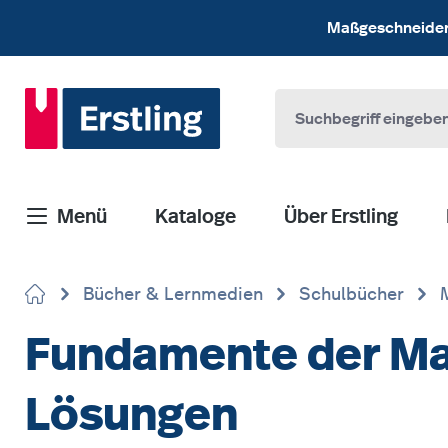
 Hauptinhalt springen
Zur Suche springen
Zur Hauptnavigation springen
Maßgeschneiderte
Menü
Kataloge
Über Erstling
Bücher & Lernmedien
Schulbücher
Fundamente der Mat
Lösungen