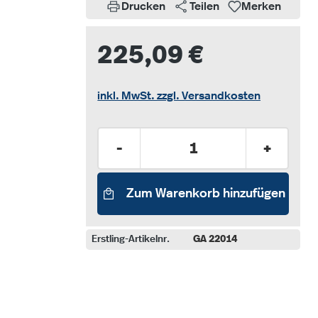
Drucken
Teilen
Merken
225,09 €
inkl. MwSt. zzgl. Versandkosten
Produkt Anzahl: Gib den gew
-
+
Zum Warenkorb hinzufügen
Erstling-Artikelnr.
GA 22014
auswählen