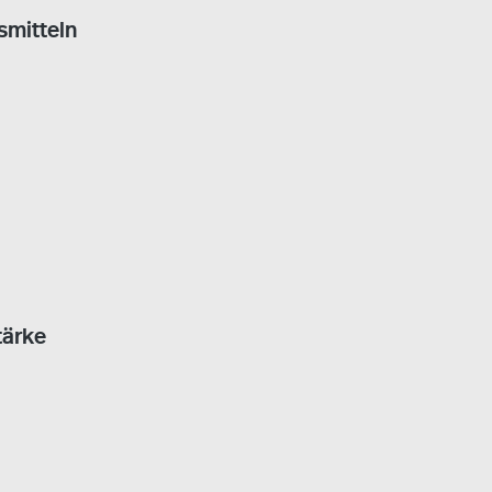
smitteln
tärke