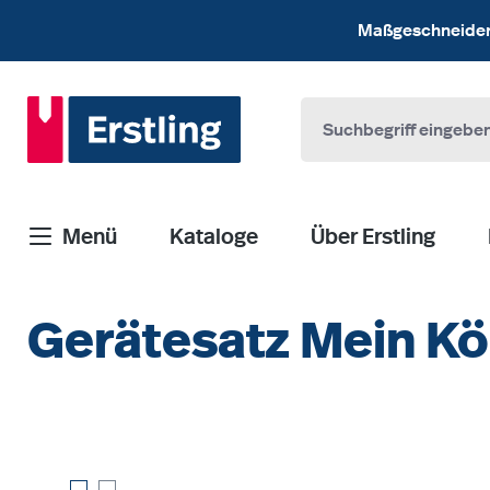
 Hauptinhalt springen
Zur Suche springen
Zur Hauptnavigation springen
Maßgeschneiderte
Menü
Kataloge
Über Erstling
Gerätesatz Mein Kö
Bildergalerie überspringen