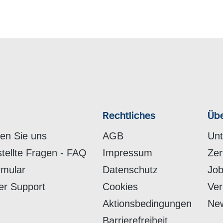
Rechtliches
Übe
hen Sie uns
AGB
Un
stellte Fragen - FAQ
Impressum
Zer
rmular
Datenschutz
Job
er Support
Cookies
Ver
Aktionsbedingungen
New
Barrierefreiheit