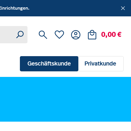
Einrichtungen.
Du hast 0 Produkte auf dem Me
Ware
0,00 €
Geschäftskunde
Privatkunde