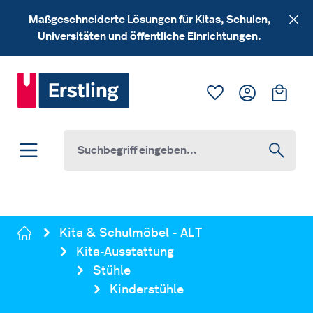
Zum Hauptinhalt springen
Maßgeschneiderte Lösungen für Kitas, Schulen,
Universitäten und öffentliche Einrichtungen.
Du hast 0 Produk
Ware
Kita & Schulmöbel - ALT
Kita-Ausstattung
Stühle
Kinderstühle