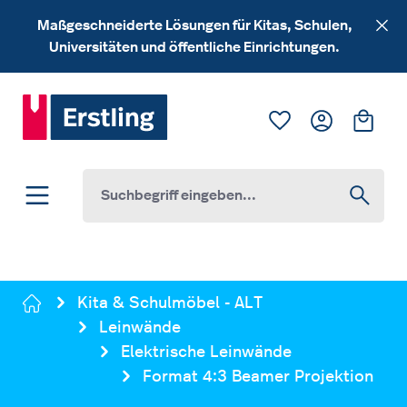
Zum Hauptinhalt springen
Maßgeschneiderte Lösungen für Kitas, Schulen,
Universitäten und öffentliche Einrichtungen.
Du hast 0 Produk
Ware
Kita & Schulmöbel - ALT
Leinwände
Elektrische Leinwände
Format 4:3 Beamer Projektion