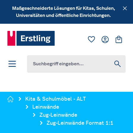
Zum Hauptinhalt springen
Maßgeschneiderte Lösungen für Kitas, Schulen,
Universitäten und öffentliche Einrichtungen.
Du hast 0 Produk
Ware
Kita & Schulmöbel - ALT
Leinwände
Zug-Leinwände
Zug-Leinwände Format 1:1