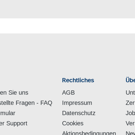
Rechtliches
Übe
hen Sie uns
AGB
Un
stellte Fragen - FAQ
Impressum
Zer
rmular
Datenschutz
Job
er Support
Cookies
Ver
Aktionsbedingungen
New