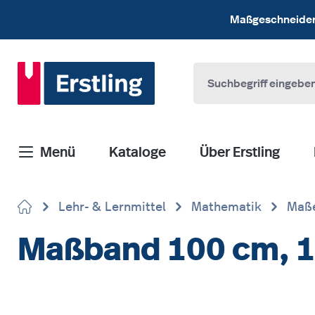
 Hauptinhalt springen
Zur Suche springen
Zur Hauptnavigation springen
Maßgeschneiderte
Menü
Kataloge
Über Erstling
Lehr- & Lernmittel
Mathematik
Maße
Maßband 100 cm, 1