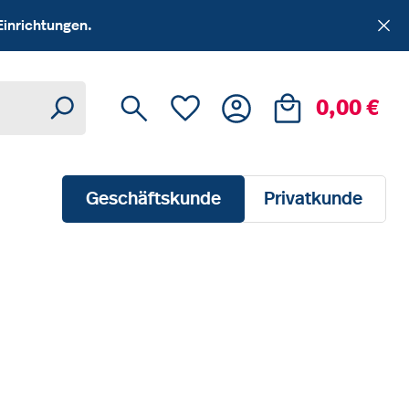
Einrichtungen.
Du hast 0 Produkte auf dem Me
Ware
0,00 €
Geschäftskunde
Privatkunde