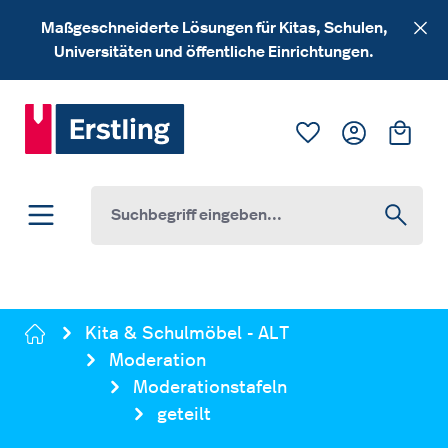
Zum Hauptinhalt springen
Maßgeschneiderte Lösungen für Kitas, Schulen,
Universitäten und öffentliche Einrichtungen.
Du hast 0 Produk
Ware
Kita & Schulmöbel - ALT
Moderation
Moderationstafeln
geteilt