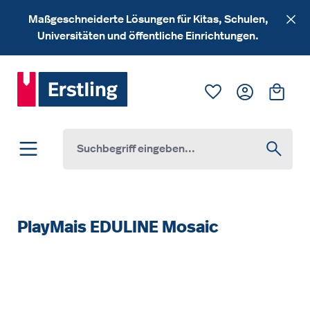
Zum Hauptinhalt springen
Maßgeschneiderte Lösungen für Kitas, Schulen,
Universitäten und öffentliche Einrichtungen.
Du hast 0 Produk
Ware
PlayMais EDULINE Mosaic
Bildergalerie überspringen