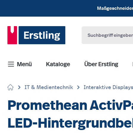
 Hauptinhalt springen
Zur Suche springen
Zur Hauptnavigation springen
Maßgeschneiderte
Menü
Kataloge
Über Erstling
IT & Medientechnik
Interaktive Display
Promethean ActivPan
LED-Hintergrundbe