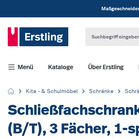
 Hauptinhalt springen
Zur Suche springen
Zur Hauptnavigation springen
Maßgeschneiderte
Menü
Kataloge
Über Erstling
Kita - & Schulmöbel
Schränke
Schrä
Schließfachschrank
(B/T), 3 Fächer, 1-s