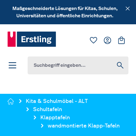
Zum Hauptinhalt springen
Maßgeschneiderte Lösungen für Kitas, Schulen,
Universitäten und öffentliche Einrichtungen.
Du hast 0 Produk
Ware
Kita & Schulmöbel - ALT
Schultafeln
Klapptafeln
wandmontierte Klapp-Tafeln