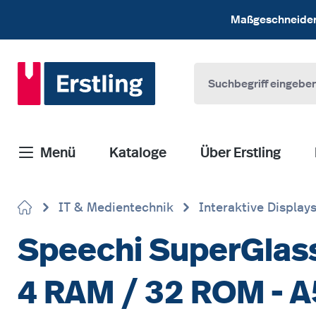
 Hauptinhalt springen
Zur Suche springen
Zur Hauptnavigation springen
Maßgeschneiderte
Menü
Kataloge
Über Erstling
IT & Medientechnik
Interaktive Display
Speechi SuperGlass+
4 RAM / 32 ROM - A