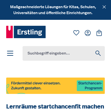
Zum Hauptinhalt springen
Maßgeschneiderte Lösungen für Kitas, Schulen,
Universitäten und öffentliche Einrichtungen.
Du hast 0 Produk
Ware
Lernräume startchancenfit machen