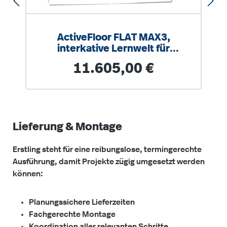
ActiveFloor FLAT MAX3,
interkative Lernwelt für
große/helle Räume, hohe
Regulärer Preis:
11.605,00 €
Lichtintensität
Lieferung & Montage
Erstling steht für eine reibungslose, termingerechte
Ausführung, damit Projekte zügig umgesetzt werden
können:
Planungssichere Lieferzeiten
Fachgerechte Montage
Koordination aller relevanten Schritte