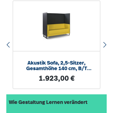
Produktgalerie überspringen
Akustik Sofa, 2,5-Sitzer,
Gesamthöhe 140 cm, B/T
154x68 cm, Kufengestell in
Regulärer Preis:
1.923,00 €
chrom
Wie Gestaltung Lernen verändert