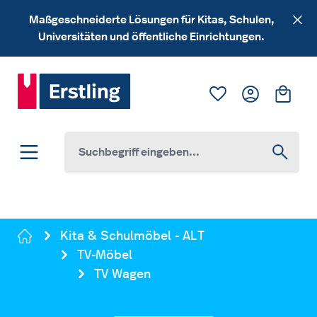
Zum Hauptinhalt springen
Maßgeschneiderte Lösungen für Kitas, Schulen,
Universitäten und öffentliche Einrichtungen.
Du hast 0 Produk
Ware
Kita & Schulmöbel - ALT
TV-Möbel
TV Wagen