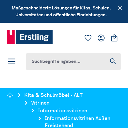
Zum Hauptinhalt springen
Maßgeschneiderte Lösungen für Kitas, Schulen,
Universitäten und öffentliche Einrichtungen.
Du hast 0 Produk
Ware
Kita & Schulmöbel - ALT
Vitrinen
Informationsvitrinen
Informationsvitrinen Außen
Freistehend