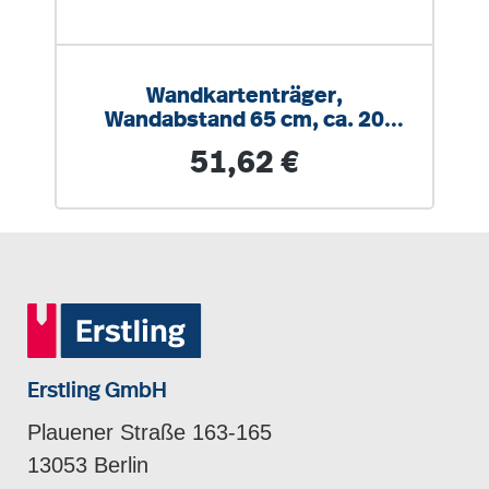
Wandkartenträger,
Wandabstand 65 cm, ca. 20
Karten oder Rollbilder
Regulärer Preis:
51,62 €
Erstling GmbH
Plauener Straße 163-165
13053 Berlin