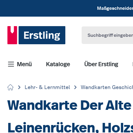
 Hauptinhalt springen
Zur Suche springen
Zur Hauptnavigation springen
Maßgeschneiderte
Menü
Kataloge
Über Erstling
Lehr- & Lernmittel
Wandkarten Geschic
Wandkarte Der Alte 
Leinenrücken, Hol