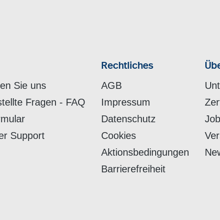
Rechtliches
Übe
hen Sie uns
AGB
Un
stellte Fragen - FAQ
Impressum
Zer
rmular
Datenschutz
Job
er Support
Cookies
Ver
Aktionsbedingungen
New
Barrierefreiheit