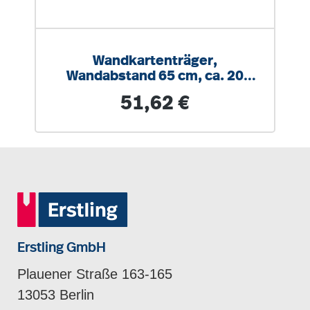
Wandkartenträger,
Wandabstand 65 cm, ca. 20
Karten oder Rollbilder
Regulärer Preis:
51,62 €
Erstling GmbH
Plauener Straße 163-165
13053 Berlin