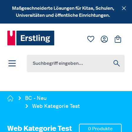
Zum Hauptinhalt springen
Maßgeschneiderte Lösungen für Kitas, Schulen,
Universitäten und öffentliche Einrichtungen.
Du hast 0 Produk
Ware
BC - Neu
Web Kategorie Test
Web Kategorie Test
0 Produkte