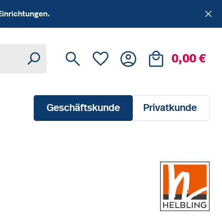
Einrichtungen.
Du hast 0 Produkte auf dem Me
Ware
0,00 €
Geschäftskunde
Privatkunde