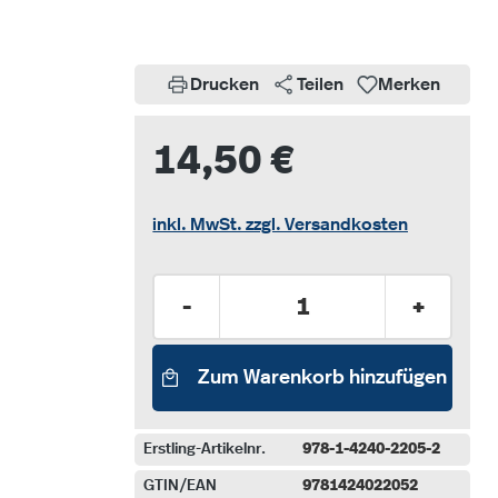
Drucken
Teilen
Merken
14,50 €
inkl. MwSt. zzgl. Versandkosten
Produkt Anzahl: Gib den gew
-
+
Zum Warenkorb hinzufügen
Erstling-Artikelnr.
978-1-4240-2205-2
GTIN/EAN
9781424022052