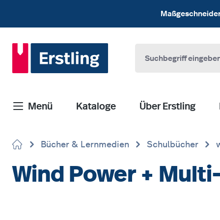
 Hauptinhalt springen
Zur Suche springen
Zur Hauptnavigation springen
Maßgeschneiderte
Menü
Kataloge
Über Erstling
Bücher & Lernmedien
Schulbücher
Wind Power + Mult