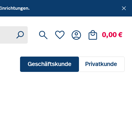
Einrichtungen.
Du hast 0 Produkte auf dem Me
Ware
0,00 €
Geschäftskunde
Privatkunde