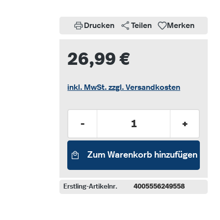
Drucken
Teilen
Merken
26,99 €
inkl. MwSt. zzgl. Versandkosten
Produkt Anzahl: Gib den gew
-
+
Zum Warenkorb hinzufügen
Erstling-Artikelnr.
4005556249558
auswählen