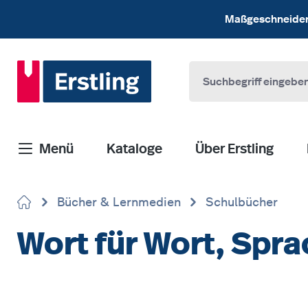
 Hauptinhalt springen
Zur Suche springen
Zur Hauptnavigation springen
Maßgeschneiderte
Menü
Kataloge
Über Erstling
Bücher & Lernmedien
Schulbücher
Wort für Wort, Spra