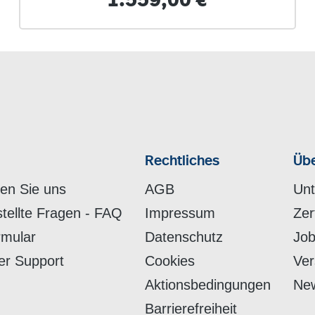
1.559,00 €
Rechtliches
Übe
hen Sie uns
AGB
Un
stellte Fragen - FAQ
Impressum
Zer
rmular
Datenschutz
Job
er Support
Cookies
Ver
Aktionsbedingungen
New
Barrierefreiheit