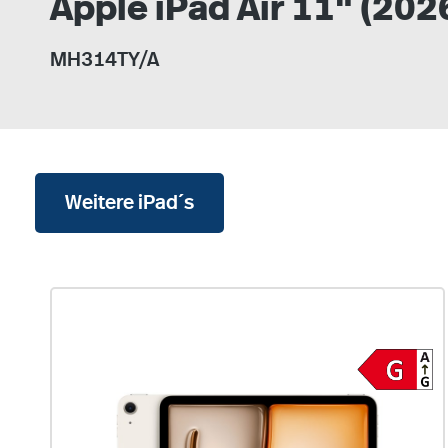
Apple iPad Air 11" (202
MH314TY/A
Weitere iPad´s
Produktgalerie überspringen