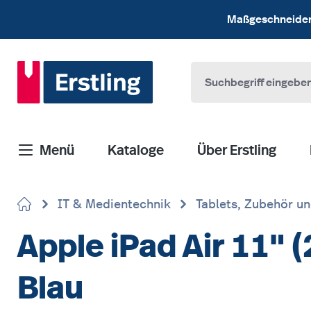
 Hauptinhalt springen
Zur Suche springen
Zur Hauptnavigation springen
Maßgeschneiderte
Menü
Kataloge
Über Erstling
IT & Medientechnik
Tablets, Zubehör u
Apple iPad Air 11" (
Blau