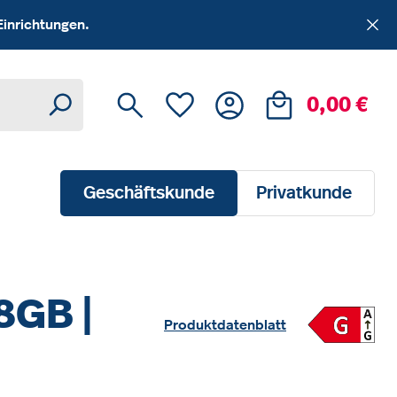
Einrichtungen.
Du hast 0 Produkte auf dem Me
Ware
0,00 €
Geschäftskunde
Privatkunde
28GB |
Produktdatenblatt