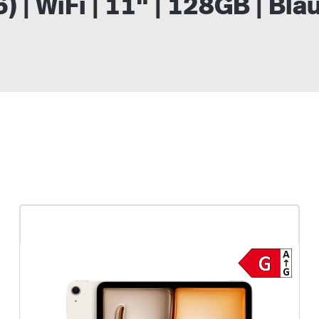
6) | WiFi | 11" | 128GB | B