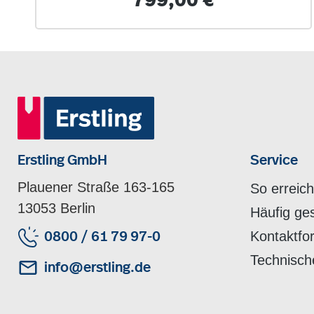
799,00 €
Erstling GmbH
Service
Plauener Straße 163-165
So erreic
13053 Berlin
Häufig ge
Kontaktfo
0800 / 61 79 97-0
Technisch
info@erstling.de