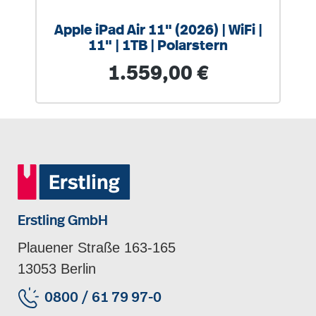
Apple iPad Air 11" (2026) | WiFi |
11" | 1TB | Polarstern
Regulärer Preis:
1.559,00 €
Erstling GmbH
Plauener Straße 163-165
13053 Berlin
0800 / 61 79 97-0