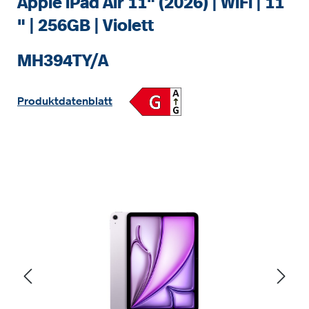
Apple iPad Air 11" (2026) | WiFi | 11
" | 256GB | Violett
MH394TY/A
Produktdatenblatt
Bildergalerie überspringen