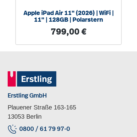
Apple iPad Air 11" (2026) | WiFi |
11" | 128GB | Polarstern
Regulärer Preis:
799,00 €
Erstling GmbH
Plauener Straße 163-165
13053 Berlin
0800 / 61 79 97-0