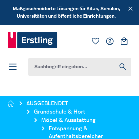
Zum Hauptinhalt springen
Maßgeschneiderte Lösungen für Kitas, Schulen,
Universitäten und öffentliche Einrichtungen.
Du hast 0 Produk
Ware
AUSGEBLENDET
Grundschule & Hort
Möbel & Ausstattung
Entspannung &
Aufenthaltsbereicher