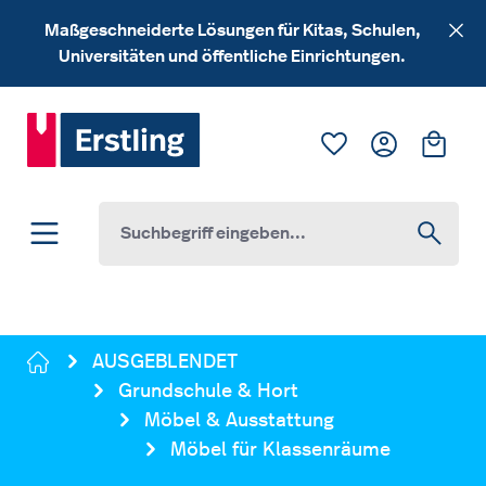
Zum Hauptinhalt springen
Maßgeschneiderte Lösungen für Kitas, Schulen,
Universitäten und öffentliche Einrichtungen.
Du hast 0 Produk
Ware
AUSGEBLENDET
Grundschule & Hort
Möbel & Ausstattung
Möbel für Klassenräume