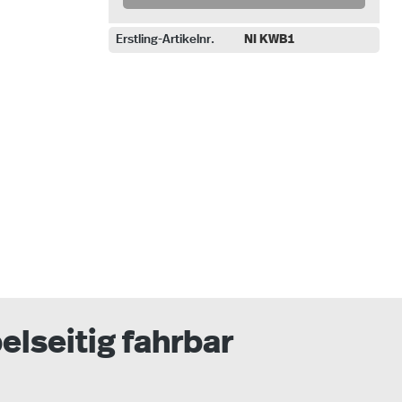
Erstling-Artikelnr.
NI KWB1
uswählen
lseitig fahrbar