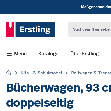
 Hauptinhalt springen
Zur Suche springen
Zur Hauptnavigation springen
Maßgeschneiderte
Menü
Kataloge
Über Erstling
Kita - & Schulmöbel
Rollwagen & Trans
Bücherwagen, 93 c
doppelseitig