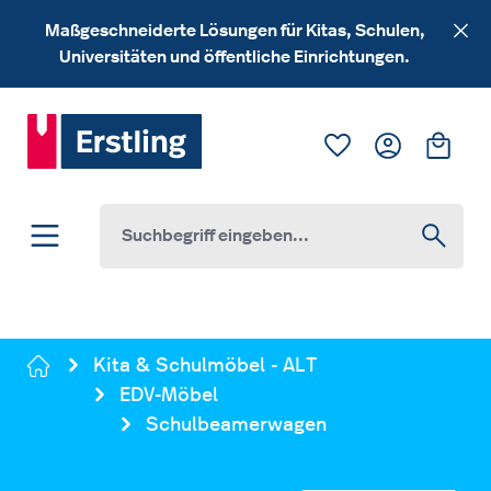
Zum Hauptinhalt springen
Maßgeschneiderte Lösungen für Kitas, Schulen,
Universitäten und öffentliche Einrichtungen.
Du hast 0 Produk
Ware
Kita & Schulmöbel - ALT
EDV-Möbel
Schulbeamerwagen