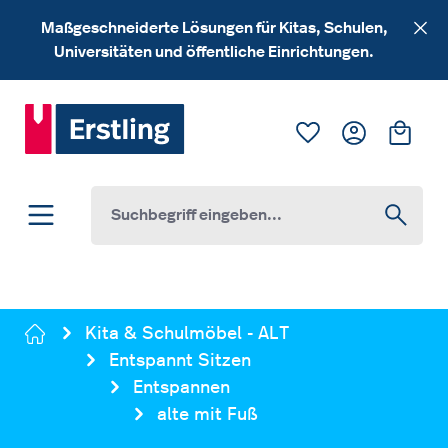
Zum Hauptinhalt springen
Maßgeschneiderte Lösungen für Kitas, Schulen,
Universitäten und öffentliche Einrichtungen.
Du hast 0 Produk
Ware
Kita & Schulmöbel - ALT
Entspannt Sitzen
Entspannen
alte mit Fuß