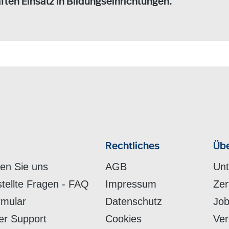
ften Einsatz in Bildungseinrichtungen.
Rechtliches
Übe
hen Sie uns
AGB
Un
stellte Fragen - FAQ
Impressum
Zer
rmular
Datenschutz
Job
er Support
Cookies
Ver