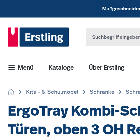
 Hauptinhalt springen
Zur Suche springen
Zur Hauptnavigation springen
Maßgeschneiderte
Menü
Kataloge
Über Erstling
Kita - & Schulmöbel
Schränke
Schrä
ErgoTray Kombi-Sch
Türen, oben 3 OH 