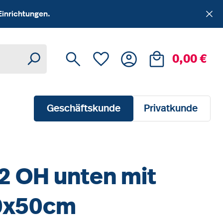
Einrichtungen.
Du hast 0 Produkte auf dem Me
Ware
0,00 €
Geschäftskunde
Privatkunde
 2 OH unten mit
90x50cm