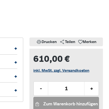
Drucken
Teilen
Merken
+
610,00 €
+
inkl. MwSt. zzgl. Versandkosten
+
Produkt Anzahl: Gib den gew
-
+
+
Zum Warenkorb hinzufügen