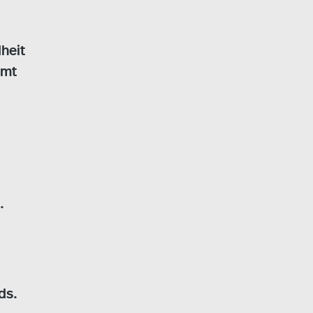
heit
mmt
.
ds.