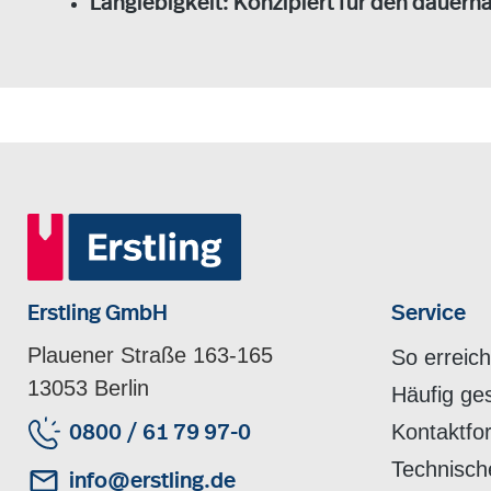
Langlebigkeit: Konzipiert für den dauerha
Erstling GmbH
Service
Plauener Straße 163-165
So erreic
13053 Berlin
Häufig ge
Kontaktfo
0800 / 61 79 97-0
Technisch
info@erstling.de