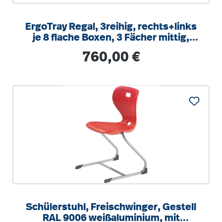
ErgoTray Regal, 3reihig, rechts+links
je 8 flache Boxen, 3 Fächer mittig,
B/H/T 104,5x100x40cm
Regulärer Preis:
760,00 €
Schülerstuhl, Freischwinger, Gestell
RAL 9006 weißaluminium, mit