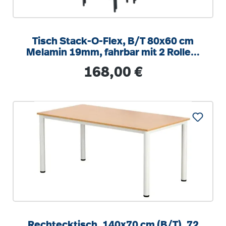
Tisch Stack-O-Flex, B/T 80x60 cm
Melamin 19mm, fahrbar mit 2 Rollen,
stapelbar
Regulärer Preis:
168,00 €
Rechtecktisch, 140x70 cm (B/T), 72