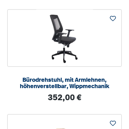
Bürodrehstuhl, mit Armlehnen,
höhenverstellbar, Wippmechanik
Regulärer Preis:
352,00 €