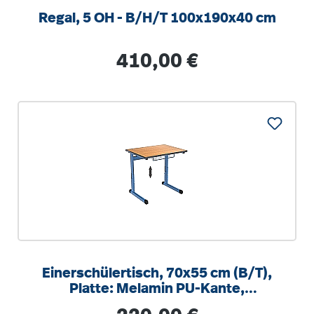
Regal, 5 OH - B/H/T 100x190x40 cm
Regulärer Preis:
410,00 €
Einerschülertisch, 70x55 cm (B/T),
Platte: Melamin PU-Kante,
höhenverstellbar 58-82cm
Regulärer Preis: