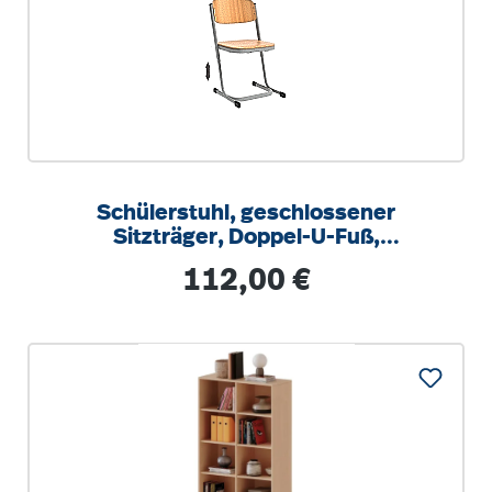
Schülerstuhl, geschlossener
Sitzträger, Doppel-U-Fuß,
höhenverstellbar von 34-42 cm
Regulärer Preis:
112,00 €