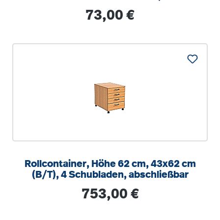
optionalen Aufstuhlschutz
Regulärer Preis:
73,00 €
Rollcontainer, Höhe 62 cm, 43x62 cm
(B/T), 4 Schubladen, abschließbar
Regulärer Preis:
753,00 €