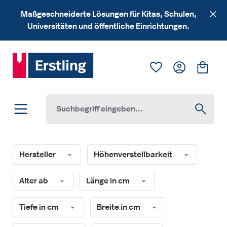
Zum Hauptinhalt springen
Maßgeschneiderte Lösungen für Kitas, Schulen,
Universitäten und öffentliche Einrichtungen.
Du hast 0 Produk
Ware
Hersteller
Höhenverstellbarkeit
Alter ab
Länge in cm
Tiefe in cm
Breite in cm