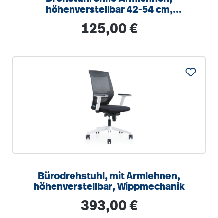
höhenverstellbar 42-54 cm,
Drehkreuz Stahl RAL 9006
Regulärer Preis:
125,00 €
Bürodrehstuhl, mit Armlehnen,
höhenverstellbar, Wippmechanik
Regulärer Preis:
393,00 €