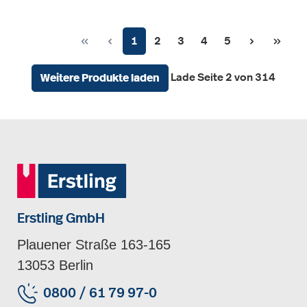
Seite
Seite
Seite
Seite
Seite
1
2
3
4
5
Lade Seite 2 von 314
Weitere Produkte laden
Erstling GmbH
Plauener Straße 163-165
13053 Berlin
0800 / 61 79 97-0