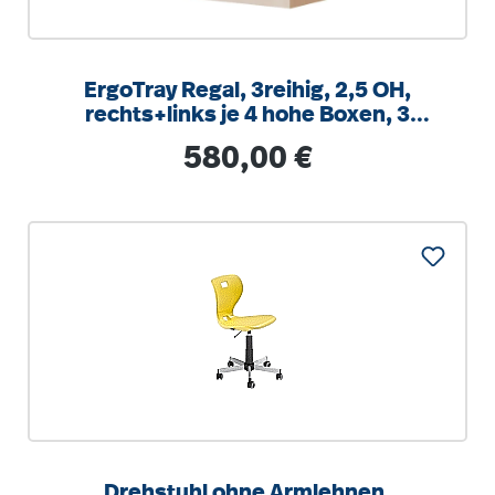
ErgoTray Regal, 3reihig, 2,5 OH,
rechts+links je 4 hohe Boxen, 3
Fächer mittig,
Regulärer Preis:
580,00 €
B/H/T104,5x100x40cm
Drehstuhl ohne Armlehnen,