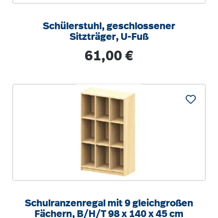
Schülerstuhl, geschlossener
Sitzträger, U-Fuß
Regulärer Preis:
61,00 €
Schulranzenregal mit 9 gleichgroßen
Fächern, B/H/T 98 x 140 x 45 cm