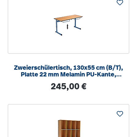
Zweierschülertisch, 130x55 cm (B/T),
Platte 22 mm Melamin PU-Kante,
höhenverstellbar 58-82cm
Regulärer Preis:
245,00 €