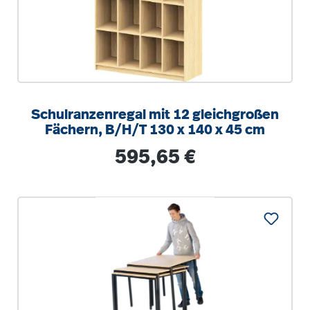
Schulranzenregal mit 12 gleichgroßen
Fächern, B/H/T 130 x 140 x 45 cm
Regulärer Preis:
595,65 €