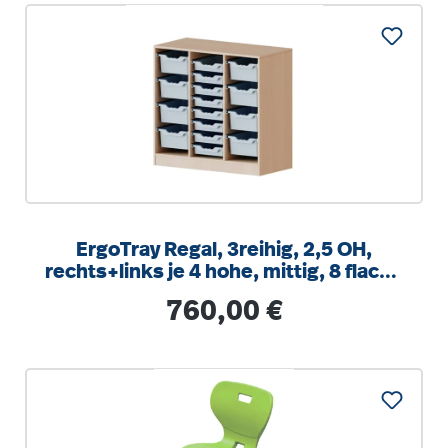
ErgoTray Regal, 3reihig, 2,5 OH,
rechts+links je 4 hohe, mittig, 8 flache
Boxen, B/H/T104,5x100x40cm
Regulärer Preis:
760,00 €