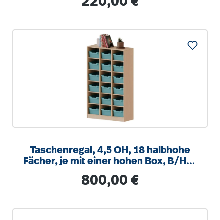
220,00 €
Taschenregal, 4,5 OH, 18 halbhohe
Fächer, je mit einer hohen Box, B/H/T
104,5x172x40cm
Regulärer Preis:
800,00 €