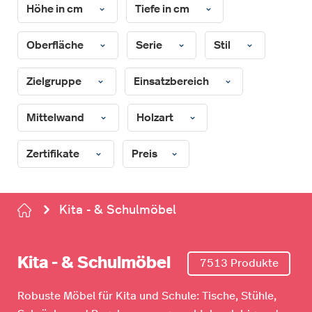
Höhe in cm
Tiefe in cm
Oberfläche
Serie
Stil
Zielgruppe
Einsatzbereich
Mittelwand
Holzart
Zertifikate
Preis
Kita - & Schulmöbel
Kita - & Schulmöbel
7513 Produkte
Robuste Möbel für Kita und Schule: Tische, Stühle,