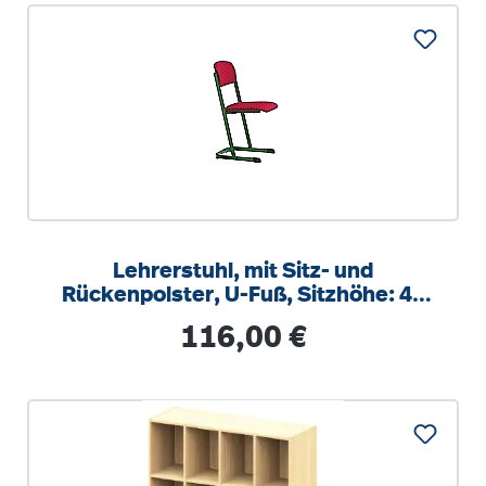
Lehrerstuhl, mit Sitz- und
Rückenpolster, U-Fuß, Sitzhöhe: 46
cm
Regulärer Preis:
116,00 €