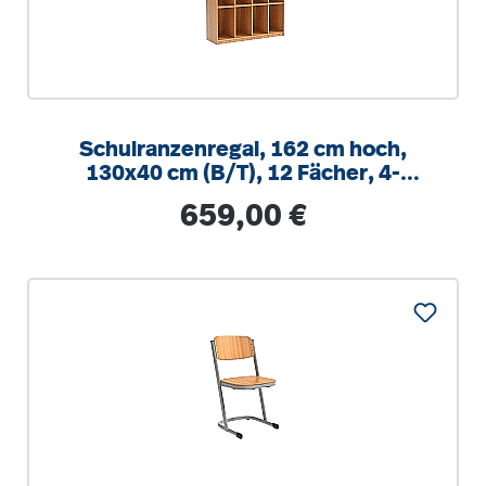
Schulranzenregal, 162 cm hoch,
130x40 cm (B/T), 12 Fächer, 4-
spaltig, XL Variante
Regulärer Preis:
659,00 €