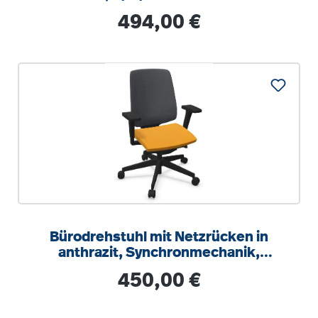
Regulärer Preis:
494,00 €
Bürodrehstuhl mit Netzrücken in
anthrazit, Synchronmechanik,
Sitztiefeneinstellung
Regulärer Preis:
450,00 €