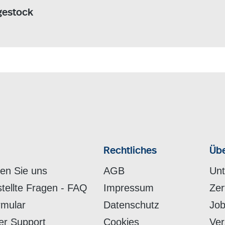
gestock
Rechtliches
Übe
hen Sie uns
AGB
Un
stellte Fragen - FAQ
Impressum
Zer
rmular
Datenschutz
Job
er Support
Cookies
Ver