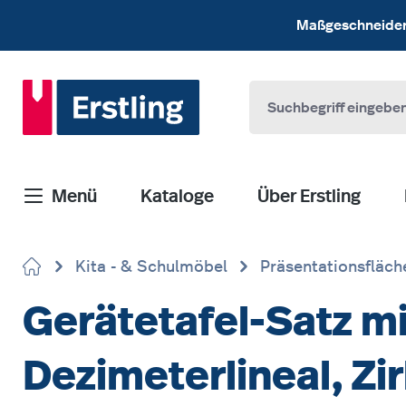
 Hauptinhalt springen
Zur Suche springen
Zur Hauptnavigation springen
Maßgeschneiderte
Menü
Kataloge
Über Erstling
Kita - & Schulmöbel
Präsentationsfläch
Gerätetafel-Satz m
Dezimeterlineal, Zi